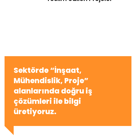
Sektörde “İnşaat,
Mühendislik, Proje”
alanlarında doğru iş
çözümleri ile bilgi
üretiyoruz.