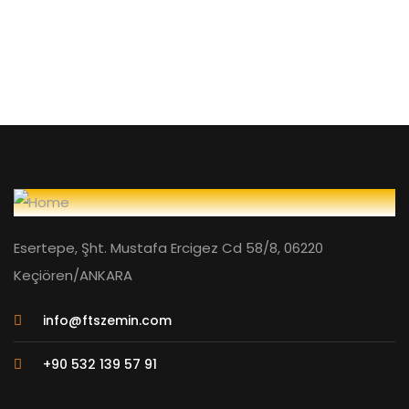
Esertepe, Şht. Mustafa Ercigez Cd 58/8, 06220
Keçiören/ANKARA
info@ftszemin.com
+90 532 139 57 91