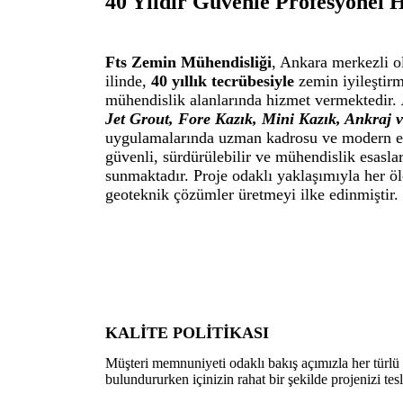
40 Yıldır Güvenle Profesyonel 
Fts Zemin Mühendisliği
, Ankara merkezli o
ilinde,
40 yıllık tecrübesiyle
zemin iyileştir
mühendislik alanlarında hizmet vermektedir.
Jet Grout, Fore Kazık, Mini Kazık, Ankraj 
uygulamalarında uzman kadrosu ve modern e
güvenli, sürdürülebilir ve mühendislik esasl
sunmaktadır. Proje odaklı yaklaşımıyla her öl
geoteknik çözümler üretmeyi ilke edinmiştir.
KALİTE POLİTİKASI
Müşteri memnuniyeti odaklı bakış açımızla her türlü
bulundururken içinizin rahat bir şekilde projenizi tes