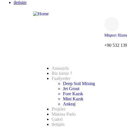
iletişim
Müşteri Hizme
+90 532 139
Anasayfa
Biz kimiz ?
Faaliyetler
Deep Soil Mixing
Jet Grout
Fore Kazık
Mini Kazık
Ankraj
Projeler
Makina Parkı
Galeri
iletişim