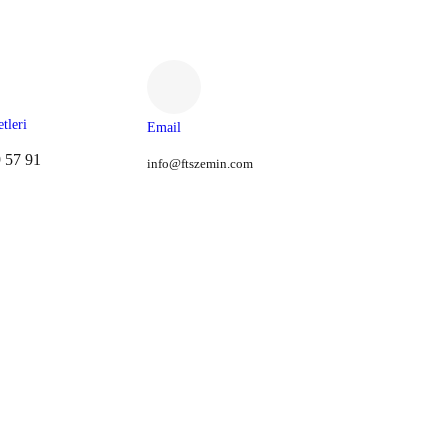
tleri
Email
 57 91
info@ftszemin.com