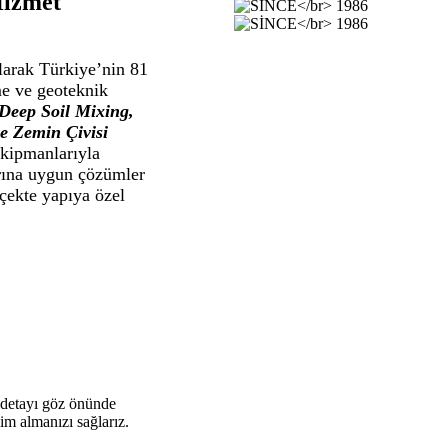
Hizmet
larak Türkiye’nin 81
me ve geoteknik
Deep Soil Mixing,
ve Zemin Çivisi
kipmanlarıyla
arına uygun çözümler
çekte yapıya özel
 detayı göz önünde
lim almanızı sağlarız.