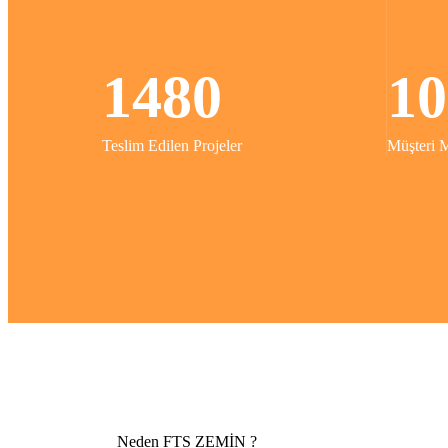
1480
10
Teslim Edilen Projeler
Müşteri 
Neden FTS ZEMİN ?