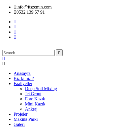
info@ftszemin.com
0532 139 57 91
Anasayfa
Biz kimiz ?
Faaliyetler
Deep Soil Mixing
Jet Grout
Fore Kazık
Mini Kazık
Ankraj
Projeler
Makina Parkı
Galeri