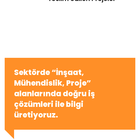
Sektörde “İnşaat,
Mühendislik, Proje”
alanlarında doğru iş
çözümleri ile bilgi
üretiyoruz.