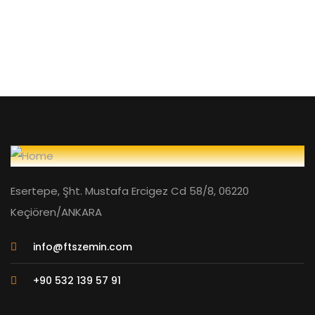
Esertepe, Şht. Mustafa Ercigez Cd 58/8, 06220
Keçiören/ANKARA
info@ftszemin.com
+90 532 139 57 91