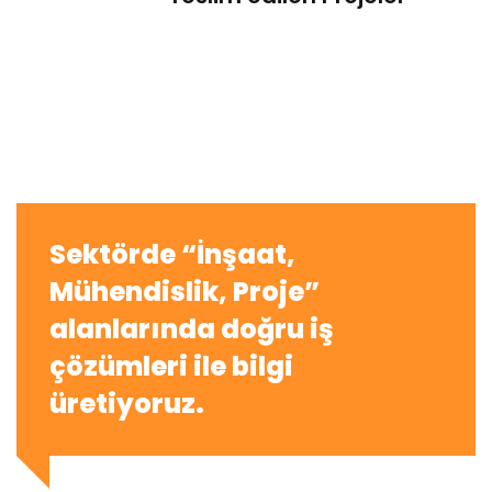
Sektörde “İnşaat,
Mühendislik, Proje”
alanlarında doğru iş
çözümleri ile bilgi
üretiyoruz.