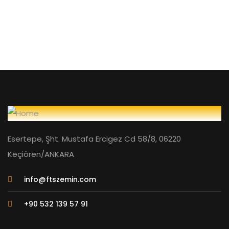
Esertepe, Şht. Mustafa Ercigez Cd 58/8, 06220
Keçiören/ANKARA
info@ftszemin.com
+90 532 139 57 91