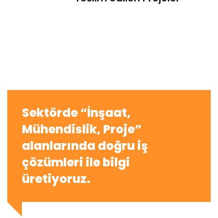
Sektörde “İnşaat,
Mühendislik, Proje”
alanlarında doğru iş
çözümleri ile bilgi
üretiyoruz.