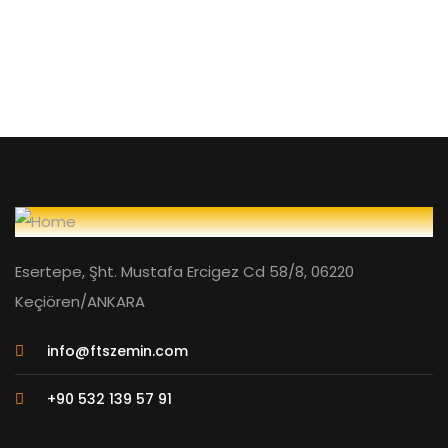
Esertepe, Şht. Mustafa Ercigez Cd 58/8, 06220
Keçiören/ANKARA
info@ftszemin.com
+90 532 139 57 91