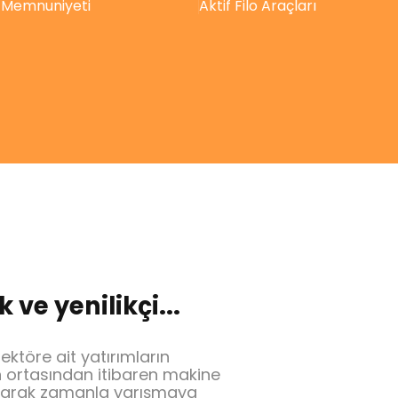
 Memnuniyeti
Aktif Filo Araçları
ve yenilikçi...
ktöre ait yatırımların
ın ortasından itibaren makine
parak zamanla yarışmaya