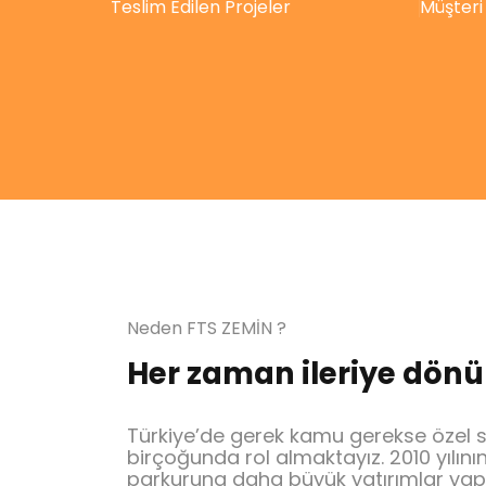
Teslim Edilen Projeler
Müşteri
Neden FTS ZEMİN ?
Her zaman ileriye dönük 
Türkiye’de gerek kamu gerekse özel se
birçoğunda rol almaktayız. 2010 yılın
parkuruna daha büyük yatırımlar ya