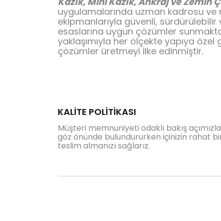
Kazık, Mini Kazık, Ankraj ve Zemin Çi
uygulamalarında uzman kadrosu ve
ekipmanlarıyla güvenli, sürdürülebilir
esaslarına uygun çözümler sunmaktad
yaklaşımıyla her ölçekte yapıya özel 
çözümler üretmeyi ilke edinmiştir.
KALİTE POLİTİKASI
Müşteri memnuniyeti odaklı bakış açımızla 
göz önünde bulundururken içinizin rahat bir
teslim almanızı sağlarız.