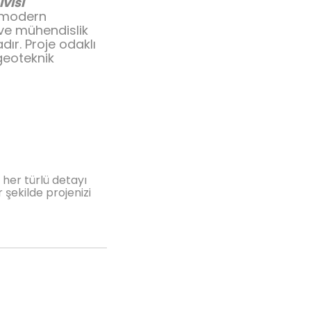
visi
 modern
 ve mühendislik
ır. Proje odaklı
geoteknik
her türlü detayı
 şekilde projenizi