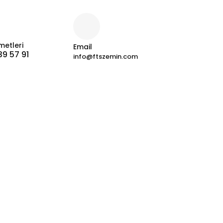
metleri
Email
39 57 91
info@ftszemin.com