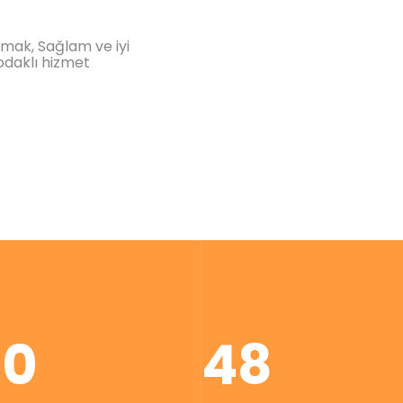
rmak, Sağlam ve iyi
odaklı hizmet
00
48