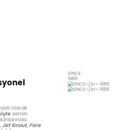
SİNCE
1986
syonel
ezli olarak
siyle
zemin
alanlarında
 Jet Grout, Fore