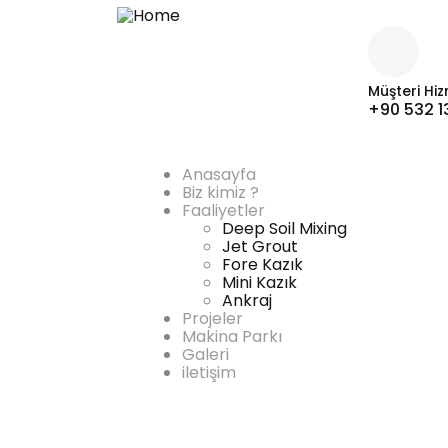
Müşteri Hiz
+90 532 1
Anasayfa
Biz kimiz ?
Faaliyetler
Deep Soil Mixing
Jet Grout
Fore Kazık
Mini Kazık
Ankraj
Projeler
Makina Parkı
Galeri
iletişim