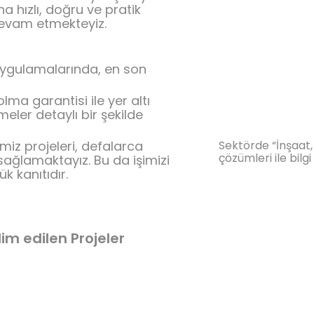
 hızlı, doğru ve pratik
evam etmekteyiz.
 uygulamalarında, en son
olma garantisi ile yer altı
meler detaylı bir şekilde
miz projeleri, defalarca
Sektörde “İnşaat,
çözümleri ile bilgi
sağlamaktayız. Bu da işimizi
k kanıtıdır.
lim edilen Projeler