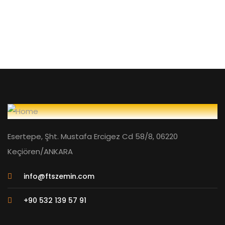
Esertepe, Şht. Mustafa Ercigez Cd 58/8, 06220
Keçiören/ANKARA
info@ftszemin.com
+90 532 139 57 91