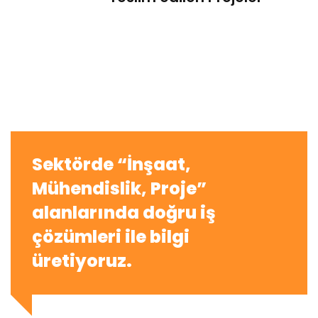
Sektörde “İnşaat,
Mühendislik, Proje”
alanlarında doğru iş
çözümleri ile bilgi
üretiyoruz.