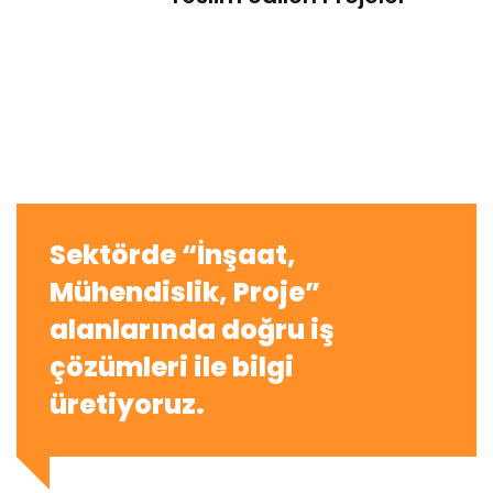
Sektörde “İnşaat,
Mühendislik, Proje”
alanlarında doğru iş
çözümleri ile bilgi
üretiyoruz.