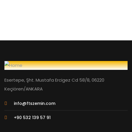
Esertepe, Şht. Mustafa Ercigez Cd 58/8, 06220
Keçiören/ANKARA
info@ftszemin.com
+90 532 139 57 91