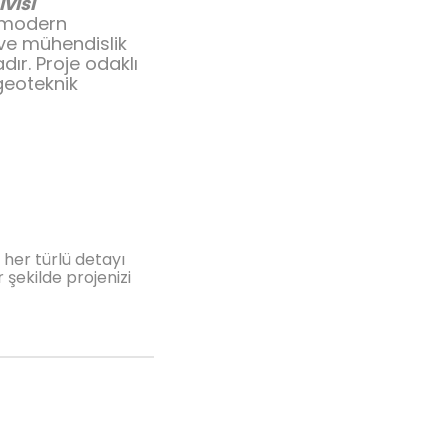
visi
 modern
 ve mühendislik
ır. Proje odaklı
geoteknik
her türlü detayı
 şekilde projenizi