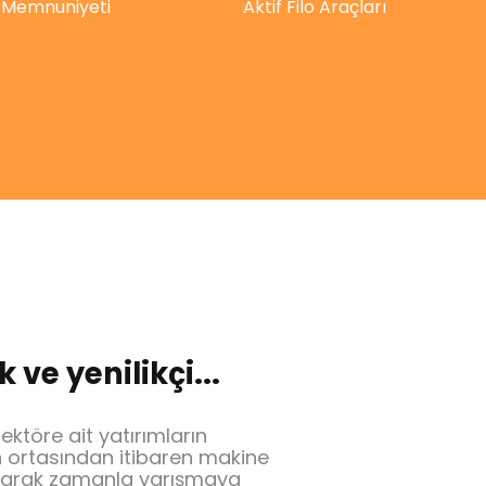
 Memnuniyeti
Aktif Filo Araçları
ve yenilikçi...
ktöre ait yatırımların
ın ortasından itibaren makine
parak zamanla yarışmaya