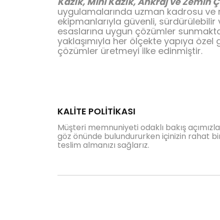
Kazık, Mini Kazık, Ankraj ve Zemin Çi
uygulamalarında uzman kadrosu ve
ekipmanlarıyla güvenli, sürdürülebilir
esaslarına uygun çözümler sunmaktad
yaklaşımıyla her ölçekte yapıya özel 
çözümler üretmeyi ilke edinmiştir.
KALİTE POLİTİKASI
Müşteri memnuniyeti odaklı bakış açımızla 
göz önünde bulundururken içinizin rahat bir
teslim almanızı sağlarız.