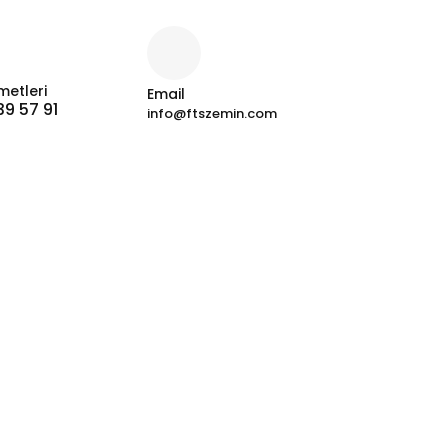
metleri
Email
39 57 91
info@ftszemin.com