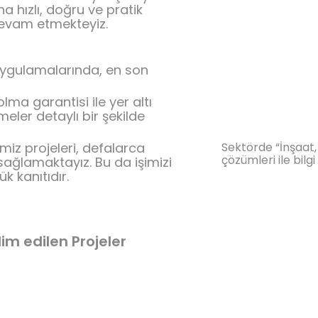
 hızlı, doğru ve pratik
evam etmekteyiz.
 uygulamalarında, en son
olma garantisi ile yer altı
meler detaylı bir şekilde
miz projeleri, defalarca
Sektörde “İnşaat,
çözümleri ile bilgi
sağlamaktayız. Bu da işimizi
k kanıtıdır.
lim edilen Projeler