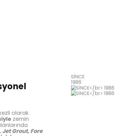
SİNCE
1986
syonel
ezli olarak
siyle
zemin
alanlarında
 Jet Grout, Fore