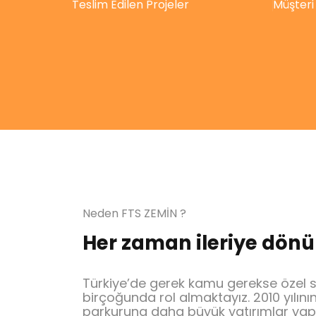
Teslim Edilen Projeler
Müşteri
Neden FTS ZEMİN ?
Her zaman ileriye dönük 
Türkiye’de gerek kamu gerekse özel se
birçoğunda rol almaktayız. 2010 yılın
parkuruna daha büyük yatırımlar ya