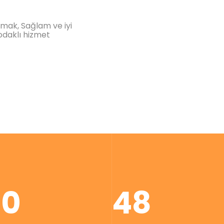
rmak, Sağlam ve iyi
odaklı hizmet
00
48