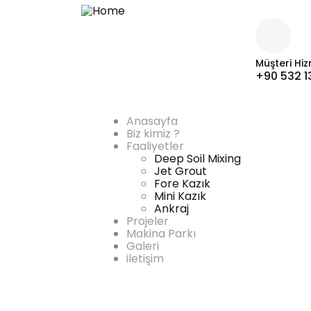
Müşteri Hiz
+90 532 1
Anasayfa
Biz kimiz ?
Faaliyetler
Deep Soil Mixing
Jet Grout
Fore Kazık
Mini Kazık
Ankraj
Projeler
Makina Parkı
Galeri
iletişim