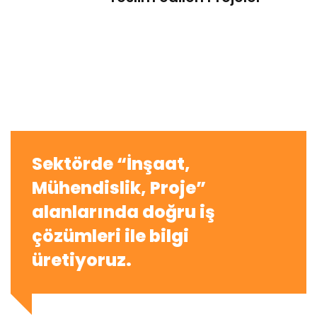
Sektörde “İnşaat,
Mühendislik, Proje”
alanlarında doğru iş
çözümleri ile bilgi
üretiyoruz.