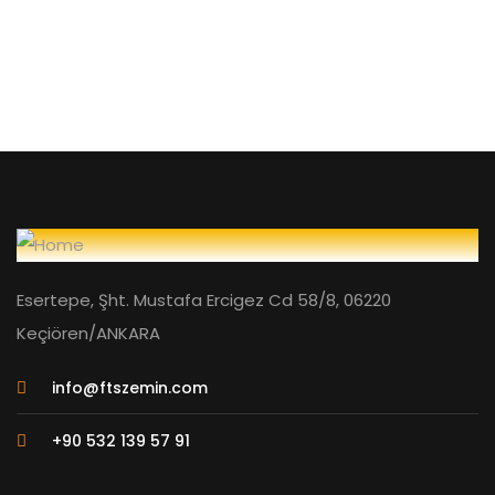
Esertepe, Şht. Mustafa Ercigez Cd 58/8, 06220
Keçiören/ANKARA
info@ftszemin.com
+90 532 139 57 91