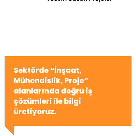
Sektörde “İnşaat,
Mühendislik, Proje”
alanlarında doğru iş
çözümleri ile bilgi
üretiyoruz.