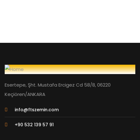
Esertepe, Şht. Mustafa Ercigez Cd 58/8, 06220
Keçiören/ANKARA
info@ftszemin.com
+90 532 139 57 91