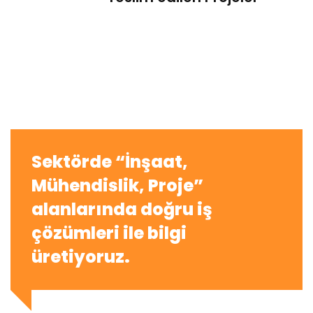
Sektörde “İnşaat,
Mühendislik, Proje”
alanlarında doğru iş
çözümleri ile bilgi
üretiyoruz.