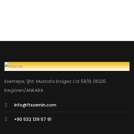
Esertepe, Şht. Mustafa Ercigez Cd 58/8, 06220
Keçiören/ANKARA
info@ftszemin.com
+90 532 139 57 91