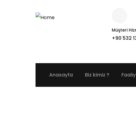
Müşteri Hiz
+90 532 1
Anasayfa
Biz kimiz ?
Faaliy