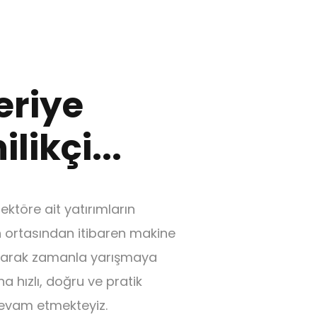
eriye
likçi...
ktöre ait yatırımların
ın ortasından itibaren makine
parak zamanla yarışmaya
 hızlı, doğru ve pratik
evam etmekteyiz.