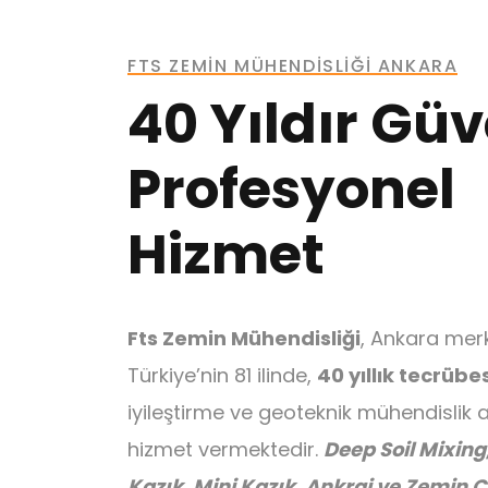
FTS ZEMIN MÜHENDISLIĞI ANKARA
40 Yıldır Gü
Profesyonel
Hizmet
Fts Zemin Mühendisliği
, Ankara merk
Türkiye’nin 81 ilinde,
40 yıllık tecrübe
iyileştirme ve geoteknik mühendislik 
hizmet vermektedir.
Deep Soil Mixing,
Kazık, Mini Kazık, Ankraj ve Zemin Çi