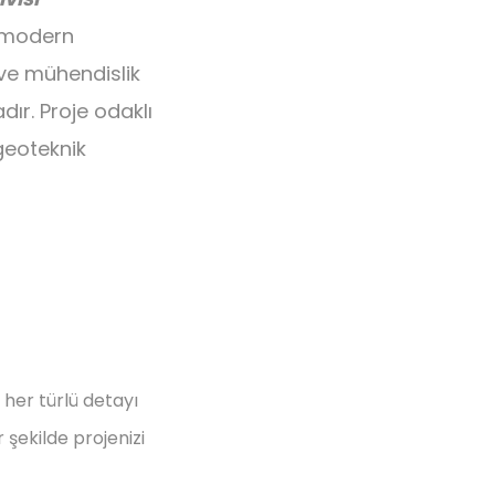
 modern
 ve mühendislik
ır. Proje odaklı
geoteknik
her türlü detayı
 şekilde projenizi