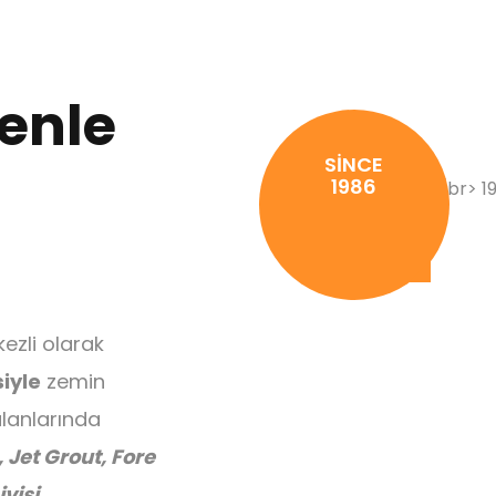
venle
Ankraj
SİNCE
1986
Mini Kazık
ezli olarak
siyle
zemin
alanlarında
 Jet Grout, Fore
visi