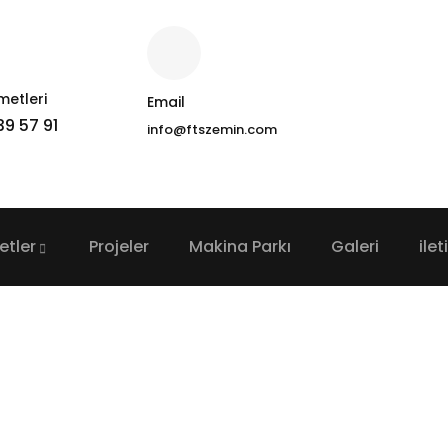
metleri
Email
39 57 91
info@ftszemin.com
etler
Projeler
Makina Parkı
Galeri
ilet