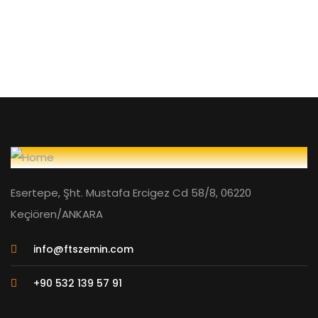
Esertepe, Şht. Mustafa Ercigez Cd 58/8, 06220
Keçiören/ANKARA
info@ftszemin.com
+90 532 139 57 91