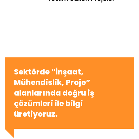
Sektörde “İnşaat,
Mühendislik, Proje”
alanlarında doğru iş
çözümleri ile bilgi
üretiyoruz.