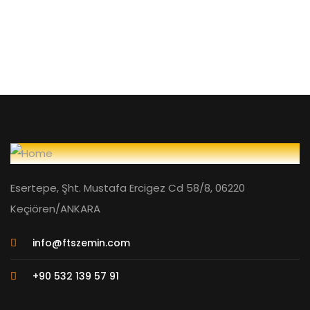
Esertepe, Şht. Mustafa Ercigez Cd 58/8, 06220
Keçiören/ANKARA
info@ftszemin.com
+90 532 139 57 91