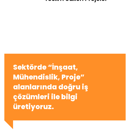
Sektörde “İnşaat,
Mühendislik, Proje”
alanlarında doğru iş
çözümleri ile bilgi
üretiyoruz.