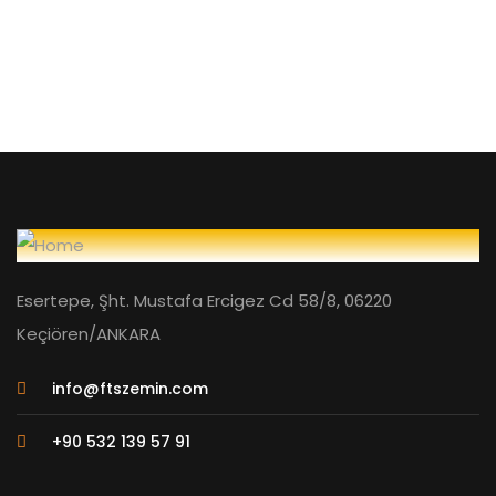
Esertepe, Şht. Mustafa Ercigez Cd 58/8, 06220
Keçiören/ANKARA
info@ftszemin.com
+90 532 139 57 91