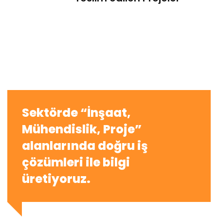
Sektörde “İnşaat,
Mühendislik, Proje”
alanlarında doğru iş
çözümleri ile bilgi
üretiyoruz.